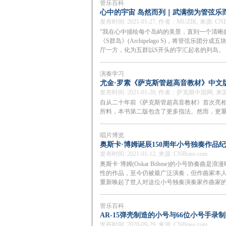
管乐百科
心中的宇宙 岛然而列｜武满彻为管弦乐
发布时间: 2021-01-27, 作者：MUZIK, 来源: CNBr
"我在心中描绘每个岛屿的美景，直到一个清晰
《S群岛》(Archipelago S)，将管弦乐
厅一方，化为五群以S开头的字汇起名的列岛。
演奏学习
尤金·罗素《萨克斯管超高音教材》中文
发布时间: 2021-01-20, 作者：萨克斯中国网, 来源: 
自从二十年前《萨克斯管超高音教材》首次亮
所料，本书第二版包含了更多指法。然而，更
唱片博览
奥斯卡·博姆诞辰150周年小号独奏作品
发布时间: 2021-01-12, 来源: CNBrass.com
奥斯卡·博姆(Oskar Böhme)的小号协奏
性的作品，至今仍被最广泛演奏，但作曲家本人却鲜为人
重新唤起了世人对这位小号独奏演奏家作曲家
管乐百科
AR-15弹壳制造的小号与66位小号手录
发布时间: 2020-09-29, 来源: CNBrass.com