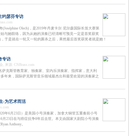
得主约瑟芬专访
ss.com
oséphine Olech)，是2019年丹麦卡尔·尼尔森国际长笛⼤赛第
开始与她联络，因为从她的演奏已经清晰可预⾒⼀定是⾸奖获奖
专访，于是就在⼀轮⼜⼀轮的厮杀之后，果然最后⾸奖获奖者就是她！
奇专访
来源: CNBrass.com
ci)，国际著名萨克斯管教育家、独奏家、室内乐演奏家、指挥家，意大利
十多年来，国际萨克斯管音乐领域最杰出和最受欢迎的演奏家之
而生-为艺术而活
s.com
17日–2020年6月23日）是美国小号演奏家，加拿大铜管五重奏前小号
年6月23日在与癌症抗争8年后去世。本文由国家大剧院小号演奏
 Anthony。