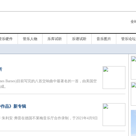
全
管乐硬件
管乐人物
乐库试听
乐谱试听
音乐图片
管乐论坛
析
es Barnes)目前写完的八首交响曲中最著名的一首，由美国空
构成。
特作品》新专辑
朱利安·弗雷在德国不莱梅音乐厅合作录制，于2021年4月9日