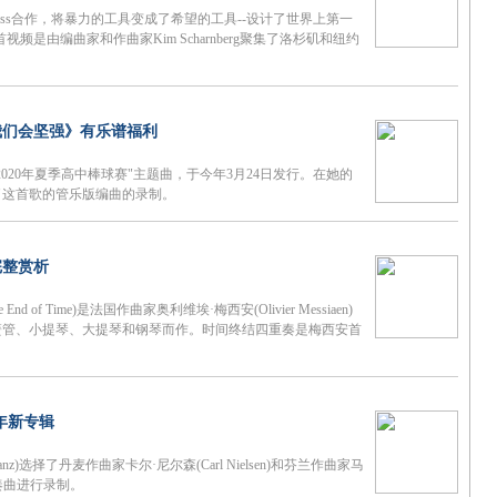
dress合作，将暴力的工具变成了希望的工具--设计了世界上第一
视频是由编曲家和作曲家Kim Scharnberg聚集了洛杉矶和纽约
我们会坚强》有乐谱福利
020年夏季高中棒球赛"主题曲，于今年3月24日发行。在她的
了这首歌的管乐版编曲的录制。
完整赏析
 End of Time)是法国作曲家奥利维埃·梅西安(Olivier Messiaen)
单簧管、小提琴、大提琴和钢琴而作。时间终结四重奏是梅西安首
年新专辑
anz)选择了丹麦作曲家卡尔·尼尔森(Carl Nielsen)和芬兰作曲家马
管协奏曲进行录制。