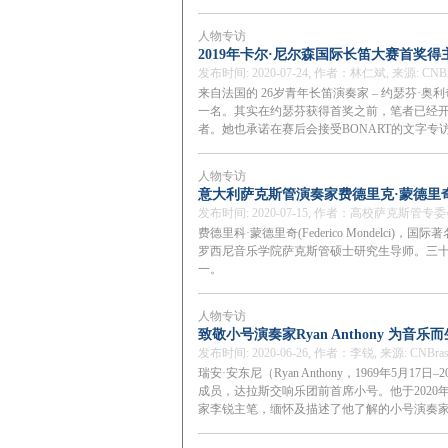
人物专访
2019年卡尔·尼尔森国际长笛大赛首奖
发布时间: 2020-07-24, 作者：林仁斌, 来源: CNBra
来⾃法国的 26岁青年长笛演奏家 – 约瑟芬·奥利奇(J
一名。其实在约瑟芬获得⾸奖之前，笔者已经
者。她也承诺在赛后会接受BONART的文字
人物专访
意大利萨克斯管演奏家费德里克·蒙德里
发布时间: 2020-07-15, 作者：高校萨克斯管专委会, 
费德里科·蒙德里奇(Federico Mondel
罗西尼音乐学院萨克斯管硕士研究生导师。三
一。
人物专访
致敬小号演奏家Ryan Anthony 为音乐
发布时间: 2020-06-26, 作者：李锐, 来源: CNBras
瑞安·安东尼（Ryan Anthony，1969年5月
成员，达拉斯交响乐团前首席小号。他于2020
家李锐主笔，缅怀及描述了他了解的小号演奏家Ryan