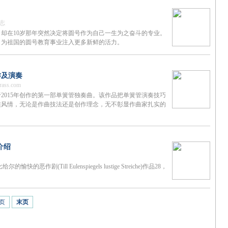
杂志
，却在10岁那年突然决定将圆号作为自己一生为之奋斗的专业。
，为祖国的圆号教育事业注入更多新鲜的活力。
作及演奏
ss.com
2015年创作的第一部单簧管独奏曲。该作品把单簧管演奏技巧
族风情，无论是作曲技法还是创作理念，无不彰显作曲家扎实的
介绍
(Till Eulenspiegels lustige Streiche)作品28，
页
末页