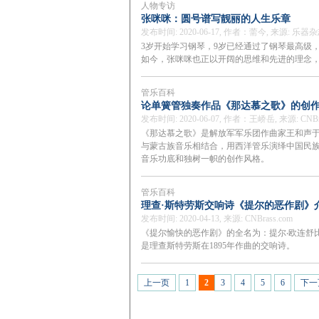
人物专访
张咪咪：圆号谱写靓丽的人生乐章
发布时间: 2020-06-17, 作者：薷今, 来源: 乐器
3岁开始学习钢琴，9岁已经通过了钢琴最高级
如今，张咪咪也正以开阔的思维和先进的理念
管乐百科
论单簧管独奏作品《那达慕之歌》的创
发布时间: 2020-06-07, 作者：王峤岳, 来源: CNBra
《那达慕之歌》是解放军军乐团作曲家王和声于
与蒙古族音乐相结合，用西洋管乐演绎中国民
音乐功底和独树一帜的创作风格。
管乐百科
理查·斯特劳斯交响诗《提尔的恶作剧》
发布时间: 2020-04-13, 来源: CNBrass.com
《提尔愉快的恶作剧》的全名为：提尔‧欧连舒比给尔的愉快的恶作剧
是理查斯特劳斯在1895年作曲的交响诗。
上一页
1
2
3
4
5
6
下一