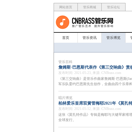
网站首页
管乐商城
管乐论坛
首页
管乐资讯
管乐博览
管乐百科
詹姆斯·巴恩斯代表作《第三交响曲》赏
发布时间: 2021-05-23, 来源: CNBrass.com
《第三交响曲》是管乐作曲家詹姆斯·巴恩斯(Jam
军乐队委约巴恩斯先生创作，全曲由四个乐章
唱片博览
柏林爱乐首席双簧管梅耶2021年《莫扎
发布时间: 2021-05-12, 来源: CNBrass.com
这张《莫扎特作品》专辑是梅耶与大键琴家维塔·
全球发行。