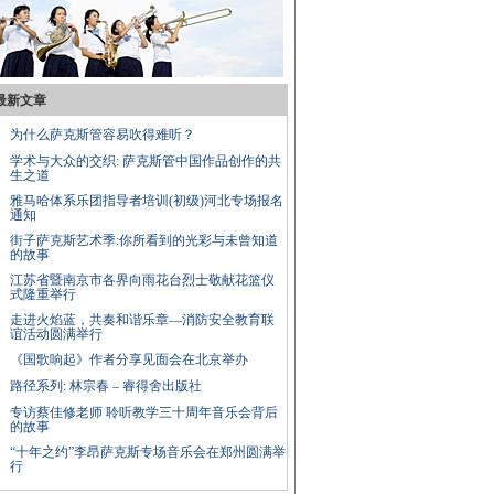
最新文章
为什么萨克斯管容易吹得难听？
学术与大众的交织: 萨克斯管中国作品创作的共
生之道
雅马哈体系乐团指导者培训(初级)河北专场报名
通知
街子萨克斯艺术季:你所看到的光彩与未曾知道
的故事
江苏省暨南京市各界向雨花台烈士敬献花篮仪
式隆重举行
走进火焰蓝，共奏和谐乐章—消防安全教育联
谊活动圆满举行
《国歌响起》作者分享见面会在北京举办
路径系列: 林宗春 – 睿得舍出版社
专访蔡佳修老师 聆听教学三十周年音乐会背后
的故事
“十年之约”李昂萨克斯专场音乐会在郑州圆满举
行