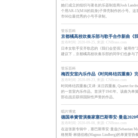
她们成立的组织与著名的乐器制造商Josh Lan
个用AR-15(M16的前身)子弹壳制作的小号。这首
市66位最优秀的小号手录制。
管乐百科
京都橘高校吹奏乐部与歌手合作新曲《
发布时间: 2020-09-25, 来源: CNBrass.com
日本女歌手安齐歌恋的《我们会坚强》被用作"2
建议下，京都橘高校吹奏乐部的同学们也参与
管乐百科
梅西安室内乐作品《时间终结四重奏》
发布时间: 2020-09-23, 来源: CNBrass.com
时间终结四重奏(又译: 末日四重奏, Quartet for the
的一首室内乐作品。首演于1941年。该曲为
部在战后获得国际性声誉的作品。
唱片博览
德国单簧管演奏家塞巴斯蒂安·曼兹2020
发布时间: 2020-09-08, 来源: CNBrass.com
在这张新专辑中，塞巴斯蒂安·曼兹(Sebastian M
格努斯·林德伯格(Magnus Lindberg)的单簧