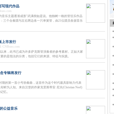
而写现代作品
ass.com
的音乐主题逐渐成形"武满彻如是说。他独树一格的管弦乐作品
团分成五块：三个合奏团与左右两边各一只单簧管，由21位团员各据音乐
版上市发行
CNBrass.com
相以来，此书已成为许多萨克斯管演奏者的参考素材。正如大家
重要的是指法的分类，包括它们的来源、特征与实践。
纪念专辑将发行
曲是浪漫时期的第一首小号协奏曲，这首作为这个时代最具影响力代表
知。来自汉堡的作家克里斯蒂安·尼夫(Christian Neef)
的记忆。
制的公益音乐