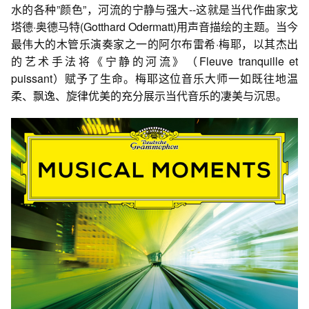
水的各种”颜色”，河流的宁静与强大--这就是当代作曲家戈
塔德·奥德马特(Gotthard Odermatt)用声音描绘的主题。当今
最伟大的木管乐演奏家之一的阿尔布雷希·梅耶，以其杰出
的艺术手法将《宁静的河流》（Fleuve tranquille et
puissant）赋予了生命。梅耶这位音乐大师一如既往地温
柔、飘逸、旋律优美的充分展示当代音乐的凄美与沉思。