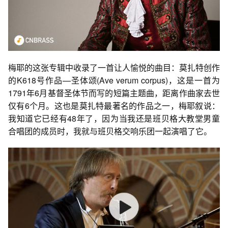
梅耶的这张专辑中收录了一首让人愉悦的曲目：莫扎特创作
的K618号作品—圣体颂(Ave verum corpus)，这是一首为
1791年6月基督圣体节而写的短篇主题曲，距离作曲家去世
仅有6个月。这也是莫扎特最著名的作品之一，梅耶叙说：
我知道它已经有48年了，因为当我还是班贝格大教堂男童
合唱团的成员时，我就与班贝格交响乐团一起演唱了它。