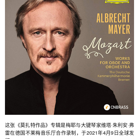
这张《莫扎特作品》专辑是梅耶与大键琴家维塔·朱利安·弗
雷在德国不莱梅音乐厅合作录制，于2021年4月9日全球发