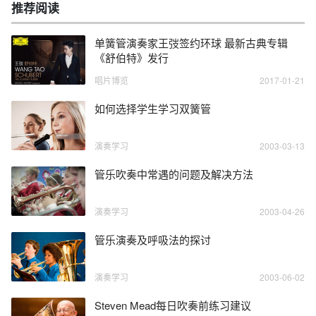
推荐阅读
单簧管演奏家王弢签约环球 最新古典专辑
《舒伯特》发行
唱片博览
2017-01-21
如何选择学生学习双簧管
演奏学习
2003-03-13
管乐吹奏中常遇的问题及解决方法
演奏学习
2003-04-26
管乐演奏及呼吸法的探讨
演奏学习
2003-06-02
Steven Mead每日吹奏前练习建议