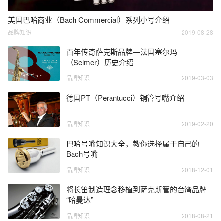
美国巴哈商业（Bach Commercial）系列小号介绍
品牌知识
2019-08-28
百年传奇萨克斯品牌—法国塞尔玛
（Selmer）历史介绍
品牌知识
2019-03-03
德国PT（Perantucci）铜管号嘴介绍
品牌知识
2019-02-20
巴哈号嘴知识大全，教你选择属于自己的
Bach号嘴
品牌知识
2018-12-01
将长笛制造理念移植到萨克斯管的台湾品牌
“哈曼达”
品牌知识
2018-08-21