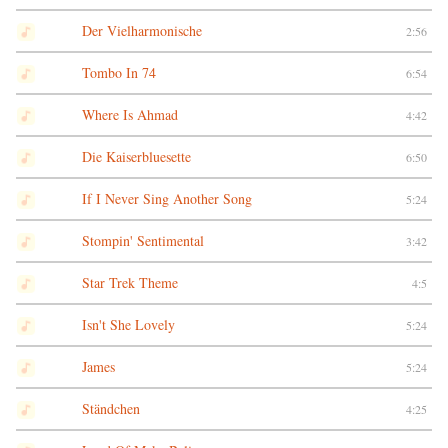
Der Vielharmonische
2:56
Tombo In 74
6:54
Where Is Ahmad
4:42
Die Kaiserbluesette
6:50
If I Never Sing Another Song
5:24
Stompin' Sentimental
3:42
Star Trek Theme
4:5
Isn't She Lovely
5:24
James
5:24
Ständchen
4:25