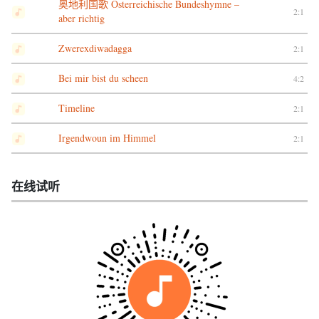
奥地利国歌 Osterreichische Bundeshymne –
2:1
aber richtig
Zwerexdiwadagga
2:1
Bei mir bist du scheen
4:2
Timeline
2:1
Irgendwoun im Himmel
2:1
在线试听