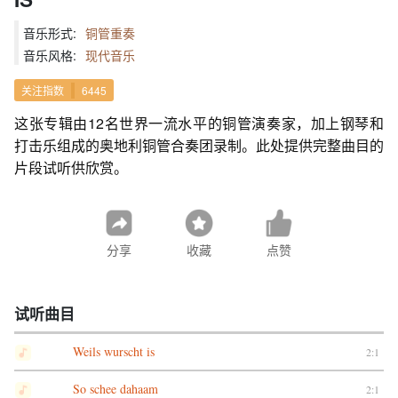
音乐形式:
铜管重奏
音乐风格:
现代音乐
关注指数
6445
这张专辑由12名世界一流水平的铜管演奏家，加上钢琴和
打击乐组成的奥地利铜管合奏团录制。此处提供完整曲目的
片段试听供欣赏。
分享
收藏
点赞
试听曲目
Weils wurscht is
2:1
So schee dahaam
2:1