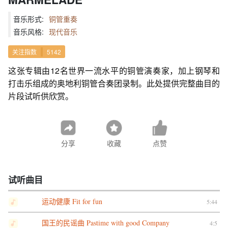
音乐形式:
铜管重奏
音乐风格:
现代音乐
关注指数
5142
这张专辑由12名世界一流水平的铜管演奏家，加上钢琴和
打击乐组成的奥地利铜管合奏团录制。此处提供完整曲目的
片段试听供欣赏。
分享
收藏
点赞
试听曲目
运动健康 Fit for fun
5:44
国王的民谣曲 Pastime with good Company
4:5