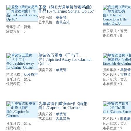
圣桑《降E大调单簧管奏鸣曲》
作品167/Clarinet Sonata, Op.167
演奏乐器：
单簧管
艺术风格：
古典音乐
音乐形式：暂无
音乐形式：暂无
难易程度：0
难易程度：0
单簧管五重奏《千与千
寻》/Spirited Away for Clarinet
Quintet
演奏乐器：
单簧管
演奏乐器：
单簧管
艺术风格：
动漫原声
艺术风格：
古典音
音乐形式：暂无
音乐形式：暂无
难易程度：0
难易程度：3
为单簧管四重奏而作《随想
曲》/Caprice for Clarinets
演奏乐器：
单簧管
艺术风格：
古典音乐
艺术风格：
歌剧舞
音乐形式：暂无
音乐形式：暂无
难易程度：0
难易程度：5