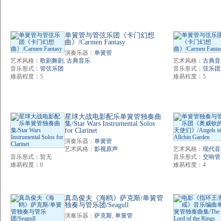
单簧管与管弦乐团《卡门幻想
曲》/Carmen Fantasy
演奏乐器：
单簧管
艺术风格：
歌剧舞剧
,
古典音乐
艺术风格：
古典音
音乐形式：
管弦乐团
音乐形式：
弦乐团
难易程度：5
难易程度：5
星球大战电影配乐单簧管独奏曲
集/Star Wars Instrumental Solos
for Clarinet
演奏乐器：
单簧管
艺术风格：
影视原声
艺术风格：
现代音
音乐形式：暂无
音乐形式：
交响管
难易程度：0
难易程度：4
真岛俊夫《海鸥》萨克斯/单簧管
独奏与管乐团/Seagull
演奏乐器：
萨克斯
,
单簧管