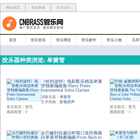
网站首页
管乐商城
管乐论坛
首页
管乐资讯
管乐博览
管乐硬件
管乐人物
乐库
按乐器种类浏览: 单簧管
《哈利波特》电影配乐精选单簧
管独奏编曲集/Harry Potter
Instrumental Solos Clarinet
演奏乐器：
单簧管
艺术风格：
影视原声
音乐形式：暂无
音乐形式：暂无
难易程度：0
难易程度：3
从巴赫到拉威尔时期12首经典曲
目单簧管独奏编曲/From Bach to