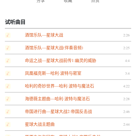
分享
收藏
点赞
试听曲目
酒馆乐队—星球大战
2:26
酒馆乐队—星球大战(伴奏音频)
2:25
命运之战—星球大战前传1:幽灵的威胁
4:4
凤凰福克斯—哈利·波特与密室
3:4
哈利的奇妙世界—哈利·波特与魔法石
4:22
海德薇主题曲—哈利·波特与魔法石
2:28
帝国进行曲—星球大战2:帝国反击战
2:46
星球大战主题曲
2:44