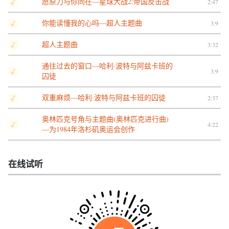
愿原力与你同在—星球大战2:帝国反击战
2:47
你能读懂我的心吗—超人主题曲
3:9
超人主题曲
3:32
通往过去的窗口—哈利·波特与阿兹卡班的
3:9
囚徒
双重麻烦—哈利·波特与阿兹卡班的囚徒
2:37
奥林匹克号角与主题曲(奥林匹克进行曲)
4:22
—为1984年洛杉矶奥运会创作
在线试听