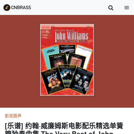
影视原声
[乐谱] 约翰·威廉姆斯电影配乐精选单簧
管独奏曲集 The Very Best of John