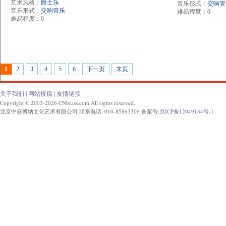
艺术风格：
爵士乐
音乐形式：
交响管
音乐形式：
交响管乐
难易程度：0
难易程度：0
1
2
3
4
5
6
下一页
末页
关于我们
|
网站投稿
|
友情链接
Copyright © 2003-2026 CNbrass.com All rights reserved.
北京中盛博纳文化艺术有限公司 联系电话: 010-85863306 备案号:
京ICP备12049184号-1