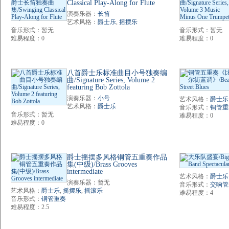
Classical Play-Along for Flute
演奏乐器：
长笛
艺术风格：
爵士乐
,
摇摆乐
音乐形式：暂无
音乐形式：暂无
难易程度：0
难易程度：0
八首爵士乐标准曲目小号独奏编
曲/Signature Series, Volume 2
featuring Bob Zottola
演奏乐器：
小号
艺术风格：
爵士乐
艺术风格：
爵士乐
音乐形式：
铜管重
音乐形式：暂无
难易程度：0
难易程度：0
爵士摇摆多风格铜管五重奏作品
集(中级)/Brass Grooves
intermediate
艺术风格：
爵士乐
演奏乐器：暂无
音乐形式：
交响管
艺术风格：
爵士乐
,
摇摆乐
,
摇滚乐
难易程度：4
音乐形式：
铜管重奏
难易程度：2.5