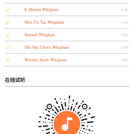
E-Motion Whigham
4:41
Miss Tic Tac Whigham
5:15
Sensual Whigham
5:33
The Shy Clown Whigham
4:35
Wooden Snow Whigham
3:21
在线试听