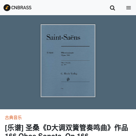
古典音乐
[乐谱] 圣桑《D大调双簧管奏鸣曲》作品
166 Oboe Sonata, Op.166