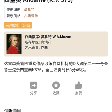
作曲编曲:
莫扎特
音乐风格:
古典音乐
关注指数
3408
作曲指挥: 莫扎特 W.A.Mozart
所在地区: 奥地利
艺术职业: 作曲
这首单簧管四重奏作品改编自莫扎特的D大调第二十一号普
鲁士弦乐四重奏K575，全曲演奏时长3分45秒。
分享
收藏
点赞
试听曲目