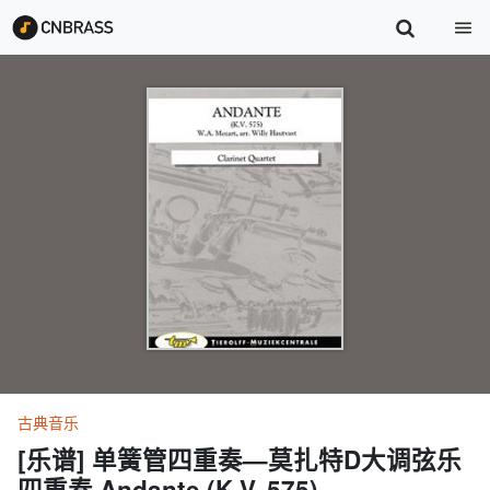
古典音乐
[乐谱] 单簧管四重奏—莫扎特D大调弦乐
四重奏 Andante (K.V. 575)