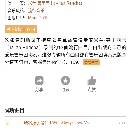
演 奏:
米兰·莱里西卡(Milan Rericha)
音乐风格:
流行音乐
出版厂牌:
Marc Reift
关注指数
8414
这张专辑收录了捷克著名单簧管演奏家米兰·莱里西卡
（Milan Rericha）录制的13首流行曲目，由出版商自己的
爱乐管乐团协奏。这张专辑所有曲目都有管乐团协奏原版总
分谱可订购，客服咨询微信号：139...
查看全文
分享
收藏
点赞
试听曲目
我将永远爱你 I Will Always Love You
4:13