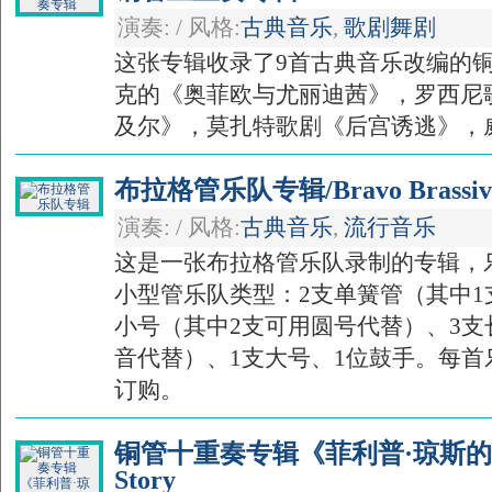
演奏: / 风格:
古典音乐
,
歌剧舞剧
这张专辑收录了9首古典音乐改编的
克的《奥菲欧与尤丽迪茜》，罗西尼
及尔》，莫扎特歌剧《后宫诱逃》，威尔
布拉格管乐队专辑/Bravo Brassiv
演奏: / 风格:
古典音乐
,
流行音乐
这是一张布拉格管乐队录制的专辑，
小型管乐队类型：2支单簧管（其中1
小号（其中2支可用圆号代替）、3支
音代替）、1支大号、1位鼓手。每
订购。
铜管十重奏专辑《菲利普·琼斯的故事》/
Story