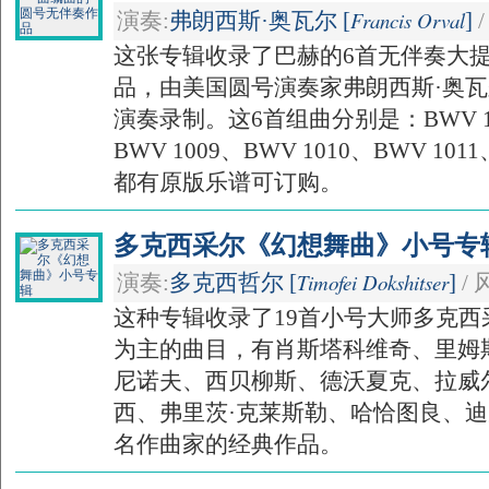
Francis Orval
演奏:
弗朗西斯·奥瓦尔 [
]
/
这张专辑收录了巴赫的6首无伴奏大
品，由美国圆号演奏家弗朗西斯·奥瓦尔(Fra
演奏录制。这6首组曲分别是：BWV 100
BWV 1009、BWV 1010、BWV 10
都有原版乐谱可订购。
多克西采尔《幻想舞曲》小号专辑/Fant
Timofei Dokshitser
演奏:
多克西哲尔 [
]
/ 
这种专辑收录了19首小号大师多克
为主的曲目，有肖斯塔科维奇、里姆
尼诺夫、西贝柳斯、德沃夏克、拉威
西、弗里茨·克莱斯勒、哈恰图良、
名作曲家的经典作品。