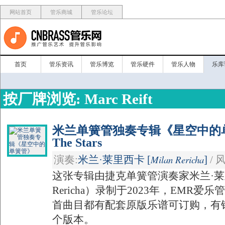
网站首页
管乐商城
管乐论坛
首页
管乐资讯
管乐博览
管乐硬件
管乐人物
乐库
按厂牌浏览: Marc Reift
米兰单簧管独奏专辑《星空中的单簧管》
The Stars
Milan Rericha
演奏:
米兰·莱里西卡 [
]
/ 
这张专辑由捷克单簧管演奏家米兰·莱里
Rericha）录制于2023年，EMR
首曲目都有配套原版乐谱可订购，有
个版本。