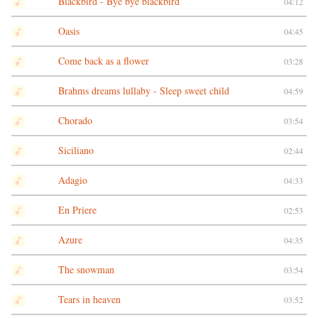
Blackbird - Bye bye blackbird
04:12
Oasis
04:45
Come back as a flower
03:28
Brahms dreams lullaby - Sleep sweet child
04:59
Chorado
03:54
Siciliano
02:44
Adagio
04:33
En Priere
02:53
Azure
04:35
The snowman
03:54
Tears in heaven
03:52