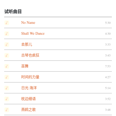
试听曲目
No Name
5:30
Shall We Dance
4:30
去那儿
3:33
古琴也疯狂
3:43
巫舞
7:53
时间的力量
4:27
日光·海洋
5:14
枕边细语
3:52
燕鸥之歌
3:48