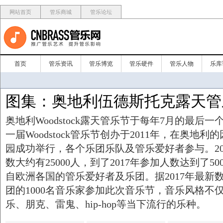
网站首页
管乐商城
管乐论坛
首页
管乐资讯
管乐博览
管乐硬件
管乐人物
乐库
图集：奥地利伍德斯托克露天管
奥地利Woodstock露天管乐节于每年7月的最后
一届Woodstock管乐节创办于2011年，在奥地
园成功举行，各个乐团乐队及管乐爱好者参与。20
数大约有25000人，到了2017年参加人数达到了5
自欧洲各国的管乐爱好者及乐团。据2017年最新数
团的1000名音乐家参加此次音乐节，音乐风格不
乐、朋克、雷鬼、hip-hop等当下流行的乐种。