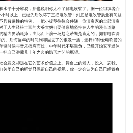
和水平十分容易，那也说明你太不了解电吹管了。据一位组织者介
个小时以上，已经先后吹坏了三把电吹管！到底是电吹管质量有问题
不具普遍性的特例。一把小提琴往往会伴随一位演奏家的全部演奏
对于人生经验丰富的大爷大妈们要健康地坚持在人生的漫长道路
的精力要消耗掉，由此而上演一场趋之若鹜是肯定的，拥有电吹管
章的。后悔当年的时间到哪里去了的银发一族，选择和钟爱电吹管的
年轻时候与音乐擦肩而过，中年时代不堪重负，已经开始安享退休
一把自己潜藏几十年之久的隐形才艺的愿望。
社会意义却远在它的艺术价值之上。舞台上的老人，投入、忘我、
们关闭自己的听觉只保留自己的视觉，你一定会认为自己已经置身