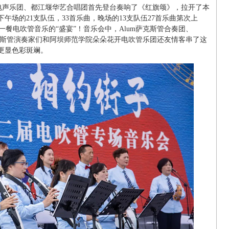
梦之旅电声乐团、都江堰华艺合唱团首先登台奏响了《红旗颂》，拉开了本
午场的21支队伍，33首乐曲，晚场的13支队伍27首乐曲第次上
餐电吹管音乐的“盛宴”！音乐会中，Alum萨克斯管合奏团、
的青年萨克斯管演奏家们和阿坝师范学院朵朵花开电吹管乐团还友情客串了这
更显色彩斑斓。