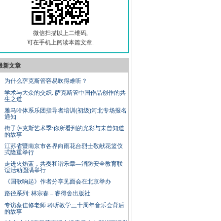
微信扫描以上二维码,
可在手机上阅读本篇文章.
最新文章
为什么萨克斯管容易吹得难听？
学术与大众的交织: 萨克斯管中国作品创作的共
生之道
雅马哈体系乐团指导者培训(初级)河北专场报名
通知
街子萨克斯艺术季:你所看到的光彩与未曾知道
的故事
江苏省暨南京市各界向雨花台烈士敬献花篮仪
式隆重举行
走进火焰蓝，共奏和谐乐章—消防安全教育联
谊活动圆满举行
《国歌响起》作者分享见面会在北京举办
路径系列: 林宗春 – 睿得舍出版社
专访蔡佳修老师 聆听教学三十周年音乐会背后
的故事