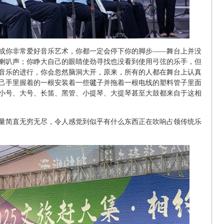
或你非常爱好音乐艺术，你都一定会停下你的脚步——舞台上并没
喇叭声；你睁大自己的眼睛使劲寻找也没看到使用弓弦的乐手，但
音乐的进行，你会忽然脑洞大开，原来，所有的人都在舞台上认真
己手里握着的一根安装着一些毽子并拖着一根电线的塑料管子里面
小号、大号、长笛、黑管、小提琴、大提琴甚至大鼓都来自于这相
量简直无穷无尽，令人感觉到似乎有什么东西正在吹响占领传统乐