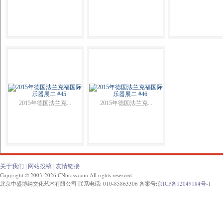
2015年德国法兰克...
2015年德国法兰克...
关于我们
|
网站投稿
|
友情链接
Copyright © 2003-2026 CNbrass.com All rights reserved.
北京中盛博纳文化艺术有限公司 联系电话: 010-85863306 备案号:
京ICP备12049184号-1