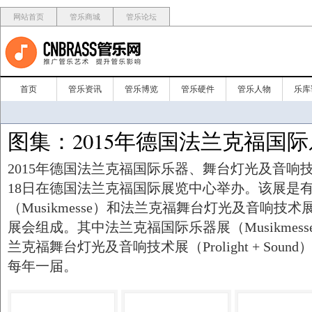
网站首页
管乐商城
管乐论坛
首页
管乐资讯
管乐博览
管乐硬件
管乐人物
乐库
图集：2015年德国法兰克福国
2015年德国法兰克福国际乐器、舞台灯光及音响技术展
18日在德国法兰克福国际展览中心举办。该展是
（Musikmesse）和法兰克福舞台灯光及音响技术展（Pro
展会组成。其中法兰克福国际乐器展（Musikmess
兰克福舞台灯光及音响技术展（Prolight + Soun
每年一届。