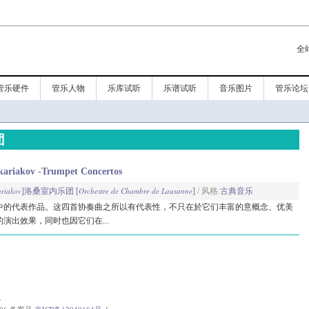
全
管乐硬件
管乐人物
乐库试听
乐谱试听
音乐图片
管乐论坛
团
akov -Trumpet Concertos
ariakov
Orchestre de Chambre de Lausanne
]
洛桑室内乐团 [
]
/ 风格:
古典音乐
中的代表作品。这四首协奏曲之所以有代表性，不只在於它们丰富的意概念、优美
演出效果，同时也因它们在...
.