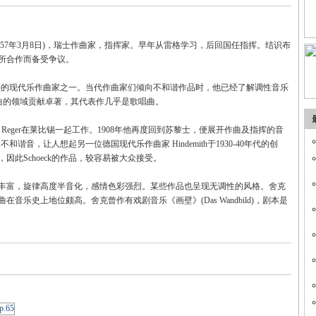
9月1日—1957年3月8日)，瑞士作曲家，指挥家。早年从雷格学习，后回国任指挥。结识布
所合作而备受争议。
要的现代乐作曲家之一。当代作曲家们倾向不和谐作品时，他已经了解调性音乐
术歌曲的领域贡献卓著，其代表作几乎是歌唱曲。
x Reger在莱比锡一起工作。1908年他再度回到苏黎士，便展开作曲及指挥的音
和谐音，让人想起另一位德国现代乐作曲家 Hindemith于1930-40年代的创
此Schoeck的作品，较容易被大众接受。
丰富，旋律高度半音化，感情色彩强烈。某些作品也呈现无调性的风格。舍克
乐史上地位颇高。舍克曾作有戏剧音乐《画壁》(Das Wandbild)，剧本是