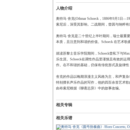
人物介绍
奥特马·舍克(Othmar Schoeck，1886年
索尼后，深受其影响。二战期间，曾因与纳粹有
奥特马·舍克是二十世纪上半叶期间，瑞士最重
本质，且注意到和谐的价值。Schoeck 在艺
就读苏黎士音乐学院期间，Schoeck曾私下与Ma
乐生涯。Schoeck在调性作品里谨慎且有效的运用不
作。在不和谐的基础，仍保有传统形式及旋律性，因
舍克的作品以晚期浪漫主义风格为主，和声复杂
特别擅长声乐作品的写作，他的四百余首艺术歌曲在音
由布索尼根据《聊斋志异》中的故事改编。
相关专辑
相关乐谱