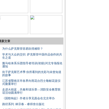
最新文章
为什么萨克斯管容易吹得难听？
学术与大众的交织: 萨克斯管中国作品创作的共
生之道
雅马哈体系乐团指导者培训(初级)河北专场报名
通知
街子萨克斯艺术季:你所看到的光彩与未曾知道
的故事
江苏省暨南京市各界向雨花台烈士敬献花篮仪
式隆重举行
走进火焰蓝，共奏和谐乐章—消防安全教育联
谊活动圆满举行
《国歌响起》作者分享见面会在北京举办
路径系列: 林宗春 – 睿得舍出版社