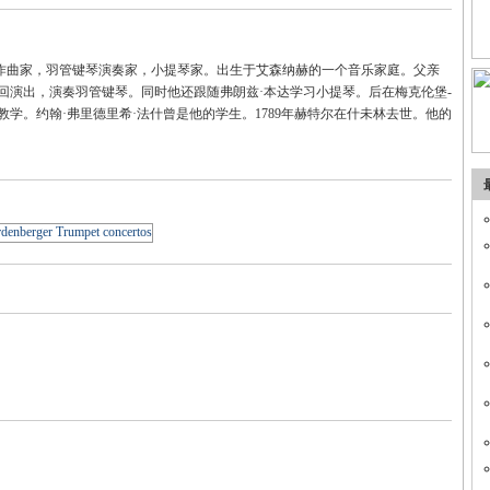
ertel）德国作曲家，羽管键琴演奏家，小提琴家。出生于艾森纳赫的一个音乐家庭。父亲
回演出，演奏羽管键琴。同时他还跟随弗朗兹·本达学习小提琴。后在梅克伦堡-
学。约翰·弗里德里希·法什曾是他的学生。1789年赫特尔在什未林去世。他的