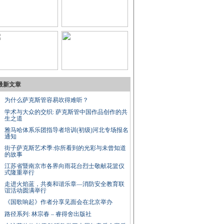
最新文章
为什么萨克斯管容易吹得难听？
学术与大众的交织: 萨克斯管中国作品创作的共
生之道
雅马哈体系乐团指导者培训(初级)河北专场报名
通知
街子萨克斯艺术季:你所看到的光彩与未曾知道
的故事
江苏省暨南京市各界向雨花台烈士敬献花篮仪
式隆重举行
走进火焰蓝，共奏和谐乐章—消防安全教育联
谊活动圆满举行
《国歌响起》作者分享见面会在北京举办
路径系列: 林宗春 – 睿得舍出版社