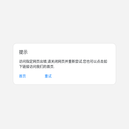
提示
访问指定网页出错,请关闭网页并重新尝试.您也可以点击如
下链接访问我们的首页.
首页
重试
艺术家
/ 人物
关注指数
0