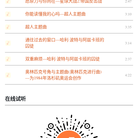
愿原力与你同在—星球大战2:帝国反击战
2:47
你能读懂我的心吗—超人主题曲
3:10
超人主题曲
3:35
通往过去的窗口—哈利·波特与阿兹卡班的
3:14
囚徒
双重麻烦—哈利·波特与阿兹卡班的囚徒
2:37
奥林匹克号角与主题曲(奥林匹克进行曲)
4:22
—为1984年洛杉矶奥运会创作
在线试听