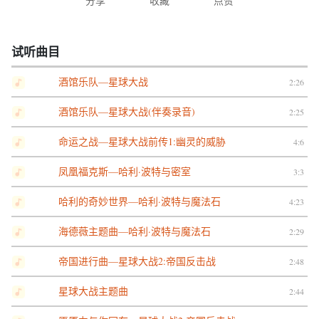
分享
收藏
点赞
试听曲目
酒馆乐队—星球大战
2:26
酒馆乐队—星球大战(伴奏录音)
2:25
命运之战—星球大战前传1:幽灵的威胁
4:6
凤凰福克斯—哈利·波特与密室
3:3
哈利的奇妙世界—哈利·波特与魔法石
4:23
海德薇主题曲—哈利·波特与魔法石
2:29
帝国进行曲—星球大战2:帝国反击战
2:48
星球大战主题曲
2:44