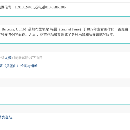
信号：13910324401,或电话010-85863306
erceuse, Op.16》是加布里埃尔·福雷（Gabriel Fauré）于1879年左右创作的一首短
琴独奏与钢琴而作。之后， 这首作品被改编成了各种乐器和演奏形式的版本。
器或
火狐
浏览器试听以下曲目.
福莱《摇篮曲》长笛与钢琴
请先登陆
.