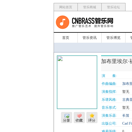
网站首页
管乐商城
管乐论坛
首页
管乐资讯
管乐博览
加布里埃尔·福莱《
演 奏:
作曲编曲:
加布里
演奏指挥:
暂无
乐谱风格:
古典
音乐形式:
暂无
演奏乐器:
长笛
出版公司:
Carl F
难易等级:
0