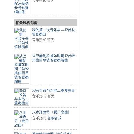
音乐形式:暂无
相关风格专辑
我的第一次音乐会—12首长
笛独奏曲
音乐形式:暂无
从巴赫到拉威尔时期12首经
典曲目单簧管独奏编曲
30首长笛与吉他二重奏曲目
音乐形式:暂无
八木泽教司《夏日恋曲》
音乐形式:
交响管乐