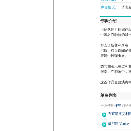
库存情况:
请客服微
专辑介绍
《纪念物》这部作
个著名而独特的城
布宜诺斯艾利斯在一
尼斯。然后R&B
康舞中展现出来。
圆号和弦乐在柔和
演奏。在想象中，旅
这首作品全曲演奏时
单曲列表
推荐使用
搜狗
浏览
布宜诺斯艾利斯 Bu
威尼斯 Venice