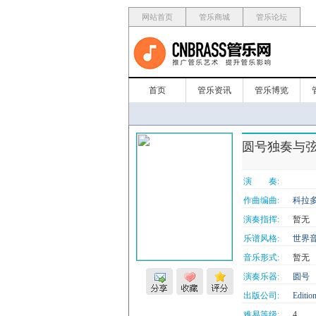
网站首页
管乐商城
管乐论坛
首页
管乐资讯
管乐博览
圆号独奏与弦乐
演 奏:
作曲编曲:
科拉多
演奏指挥:
暂无
乐谱风格:
世界
音乐形式:
暂无
演奏乐器:
圆号
出版公司:
Editio
难易等级:
4