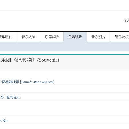
全
管乐硬件
管乐人物
乐库试听
乐谱试听
音乐图片
管乐论坛
团《纪念物》/Souvenirs
Corrado Maria Saglietti
·萨格利埃蒂 [
]
音乐
,
现代音乐
ns Bim