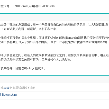
信号：13910324401,或电话010-85863306
品由四个独立的乐章组成，每一个乐章都有自己的特色和独特的氛围，让人联想到世界
市：布宜诺斯艾利斯、威尼斯、洛杉矶和巴黎。
场感性而凄美的探戈中重现，而细腻而忧郁的船歌(Barcarola)则将我们带到运河平静
的快速节奏将我们带入了流行音乐的领域，最后，巴黎的魅力在优雅的华尔兹舞曲和疯
和活泼的色彩之间，在迷人的效果和精湛的技艺之间，在愉悦而精致的语言中，相互追
行记忆几乎是真实的而有形的：音乐被转化为...纪念物。
长16分钟，目前仅有midi片段试听。
器或
火狐
浏览器试听以下曲目.
enos Aires