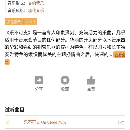
音乐形式:
交响管乐
音乐风格:
现代音乐
关注指数
6310
《乐不可支》是一首令人印象深刻、充满活力的乐曲，几乎
适用于音乐会节目的任何部分。华丽的开头部分以木管乐器
的华彩和强劲的铜管乐器的穿插为特色。在以圆号和长笛独
奏为特色的缓慢而优美的主题抒情曲之后，快速的...
查看全
文
分享
收藏
点赞
试听曲目
乐不可支 On Cloud Nine!
3:07