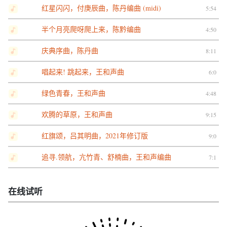
红星闪闪，付庚辰曲，陈丹编曲 (midi)
5:54
半个月亮爬呀爬上来，陈黔编曲
4:50
庆典序曲，陈丹曲
8:11
唱起来! 跳起来，王和声曲
6:0
绿色青春，王和声曲
4:48
欢腾的草原，王和声曲
9:15
红旗颂，吕其明曲，2021年修订版
9:0
追寻.领航，亢竹青、舒楠曲，王和声编曲
7:1
在线试听