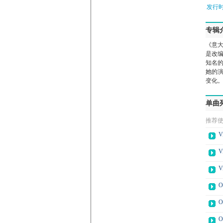
发行时
专辑
《意
是改
知名
她的
变化
单曲
推荐
V
V
V
O
O
O