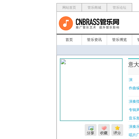
网站首页
管乐商城
管乐论坛
首页
管乐资讯
管乐博览
意大利
演 
作曲编
演奏指
专辑风
音乐形
演奏乐
唱片厂