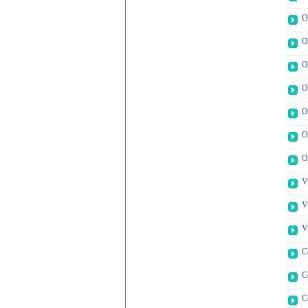
O
O
O
O
O
O
O
V
V
V
C
C
C