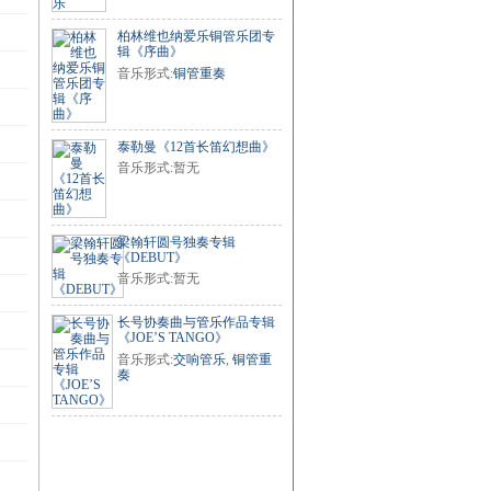
柏林维也纳爱乐铜管乐团专
辑《序曲》
音乐形式:
铜管重奏
泰勒曼《12首长笛幻想曲》
音乐形式:暂无
梁翰轩圆号独奏专辑
《DEBUT》
音乐形式:暂无
长号协奏曲与管乐作品专辑
《JOE’S TANGO》
音乐形式:
交响管乐
,
铜管重
奏