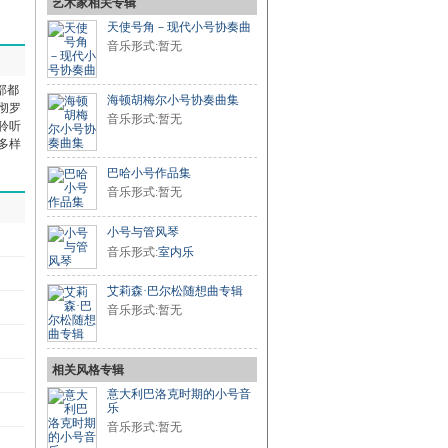
艺术家相关专辑
天使号角－现代小号协奏曲
音乐形式:暂无
部都
海顿胡梅尔小号协奏曲集
彻罗
音乐形式:暂无
聆听
多样
巴哈小号作品集
音乐形式:暂无
小号与管风琴
音乐形式:
室内乐
艾莉森·巴尔松随想曲专辑
音乐形式:暂无
相关风格专辑
意大利巴洛克时期的小号音
乐
音乐形式:暂无