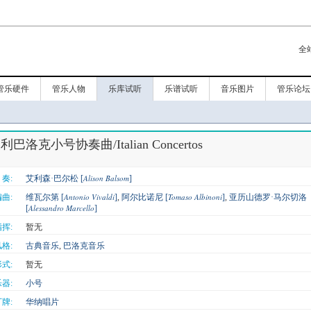
全
管乐硬件
管乐人物
乐库试听
乐谱试听
音乐图片
管乐论坛
巴洛克小号协奏曲/Italian Concertos
Alison Balsom
奏:
艾利森·巴尔松 [
]
Antonio Vivaldi
Tomaso Albinoni
曲:
维瓦尔第 [
]
,
阿尔比诺尼 [
]
,
亚历山德罗·马尔切洛
Alessandro Marcello
[
]
挥:
暂无
格:
古典音乐
,
巴洛克音乐
式:
暂无
器:
小号
牌:
华纳唱片