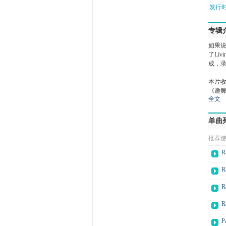
发行时
专辑
如果
了Li
成，录
本片
《邀舞
全文
单曲
推荐
R
R
R
R
P