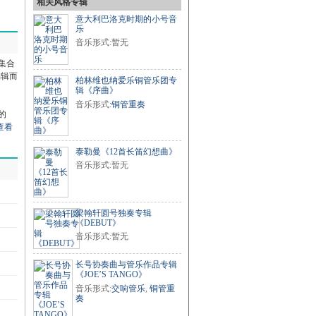
相关风格专辑
意大利巴洛克时期的小号音
乐
音乐形式:暂无
集合
编辑而
柏林维也纳爱乐铜管乐团专
辑《序曲》
音乐形式:
铜管重奏
的
查看
泰勒曼《12首长笛幻想曲》
音乐形式:暂无
梁翰轩圆号独奏专辑
《DEBUT》
音乐形式:暂无
长号协奏曲与管乐作品专辑
《JOE’S TANGO》
音乐形式:
交响管乐
,
铜管重
奏