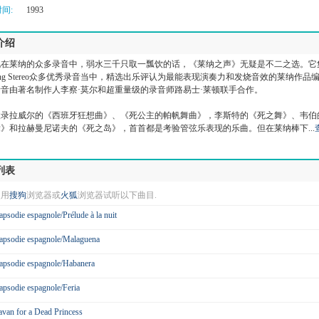
间:
1993
介绍
说在莱纳的众多录音中，弱水三千只取一瓢饮的话，《莱纳之声》无疑是不二之选。它
ving Stereo众多优秀录音当中，精选出乐评认为最能表现演奏力和发烧音效的莱纳作品
音由著名制作人李察·莫尔和超重量级的录音师路易士·莱顿联手合作。
收录拉威尔的《西班牙狂想曲》、《死公主的帕帆舞曲》，李斯特的《死之舞》、韦伯
》和拉赫曼尼诺夫的《死之岛》，首首都是考验管弦乐表现的乐曲。但在莱纳棒下...
列表
使用
搜狗
浏览器或
火狐
浏览器试听以下曲目.
apsodie espagnole/Prélude à la nuit
apsodie espagnole/Malaguena
apsodie espagnole/Habanera
apsodie espagnole/Feria
avan for a Dead Princess