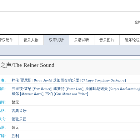
全
管乐硬件
管乐人物
乐库试听
乐谱试听
音乐图片
管乐论坛
声/The Reiner Sound
Byron Janis
Chicago Symphony Orchestra
奏:
拜伦·贾尼斯 [
]
芝加哥交响乐团 [
]
Fritz Reiner
Franz Liszt
Sergei Rachmaninof
曲:
弗里茨·莱纳 [
]
,
李斯特 [
]
,
拉赫玛尼诺夫 [
Maurice Ravel
Carl Maria von Weber
威尔 [
]
,
韦伯 [
]
挥:
暂无
格:
古典音乐
式:
管弦乐团
器:
暂无
牌:
胜利