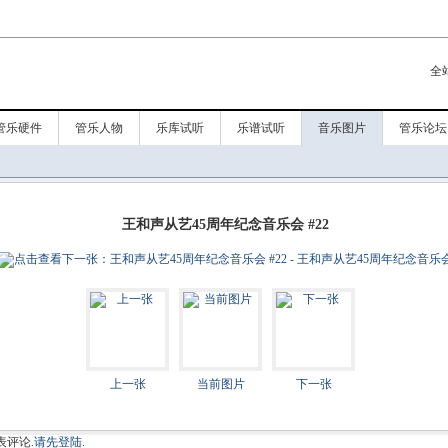
全
管乐硬件
管乐人物
乐库试听
乐谱试听
音乐图片
管乐论坛
王和声从艺45周年纪念音乐会 #22
上一张
当前图片
下一张
表评论.
请先登陆
.