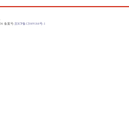
.
06 备案号:
京ICP备12049184号-1