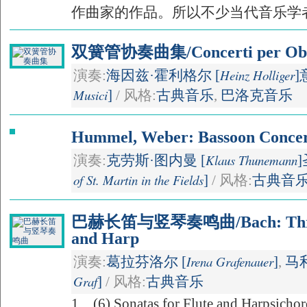
作曲家的作品。所以不少当代音乐学者在
双簧管协奏曲集/Concerti per Ob
Heinz Holliger
演奏:
海因兹·霍利格尔 [
]
Musici
]
/ 风格:
古典音乐
,
巴洛克音乐
Hummel, Weber: Bassoon Concer
Klaus Thunemann
演奏:
克劳斯·图内曼 [
]
of St. Martin in the Fields
]
/ 风格:
古典音
巴赫长笛与竖琴奏鸣曲/Bach: Three S
and Harp
Irena Grafenauer
演奏:
葛拉芬洛尔 [
]
,
马
Graf
]
/ 风格:
古典音乐
1、(6) Sonatas for Flute and Harpsichor