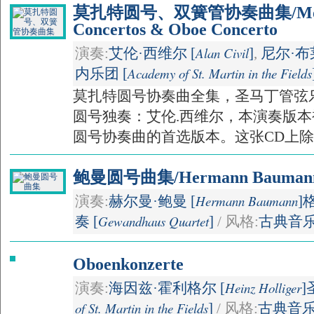
莫扎特圆号、双簧管协奏曲集/Mozar
Concertos & Oboe Concerto
Alan Civil
演奏:
艾伦·西维尔 [
]
,
尼尔·布
Academy of St. Martin in the Fields
内乐团 [
莫扎特圆号协奏曲全集，圣马丁管弦
圆号独奏：艾伦.西维尔，本演奏版
圆号协奏曲的首选版本。这张CD上除了
鲍曼圆号曲集/Hermann Baumann: 
Hermann Baumann
演奏:
赫尔曼·鲍曼 [
]
Gewandhaus Quartet
奏 [
]
/ 风格:
古典音
Oboenkonzerte
Heinz Holliger
演奏:
海因兹·霍利格尔 [
]
of St. Martin in the Fields
]
/ 风格:
古典音